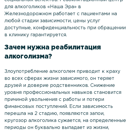
для алкоголиков «Наша Эра» в
Анонимное снятие ломки
Железнодорожном работает с пациентами на
Процедура УБОД
любой стадии зависимости, цены услуг
доступные, конфиденциальность при обращении
Реабилитация наркозависимых
в клинику гарантируется.
Кодирование Налтрексоном
Зачем нужна реабилитация
Лечение зависимости от бутирата
алкоголизма?
Лечение зависимости от метадона
Злоупотребление алкоголем приводит к краху
Лечение кокаиновой зависимости
во всех сферах жизни зависимого, он теряет
друзей и доверие родственников. Снижение
Лечение зависимости от кетамина
уровня профессиональных навыков становится
причиной увольнения с работы и потери
Лечение зависимости от метамфетамина
финансовых поступлений. Если зависимость
Лечение зависимости от фенобарбитала
перешла на 2 стадию, появляются запои,
кругозор алкоголика сужается, на определенные
Лечение зависимости от спайса
периоды он буквально выпадает из жизни,