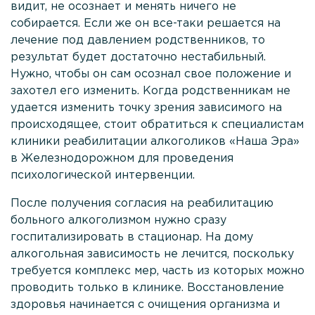
Политика
видит, не осознает и менять ничего не
конфиденциальности
собирается. Если же он все-таки решается на
лечение под давлением родственников, то
Лицензии и сертификаты
результат будет достаточно нестабильный.
Отзывы
Нужно, чтобы он сам осознал свое положение и
захотел его изменить. Когда родственникам не
Стоимость услуг
удается изменить точку зрения зависимого на
Услуги в области
происходящее, стоит обратиться к специалистам
клиники реабилитации алкоголиков «Наша Эра»
Контакты
в Железнодорожном для проведения
психологической интервенции.
+7
(495)
После получения согласия на реабилитацию
182
больного алкоголизмом нужно сразу
77 33
госпитализировать в стационар. На дому
алкогольная зависимость не лечится, поскольку
Выездная
требуется комплекс мер, часть из которых можно
наркология
проводить только в клинике. Восстановление
24/7
здоровья начинается с очищения организма и
100%