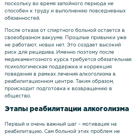
поскольку во время запойного периода не
Лечение зависимости от ЛСД
способен к труду и выполнению повседневных
Реабилитация наркозависимости на Кипре
обязанностей.
Наркологическая помощь
После отказа от спиртного больной остается в
своеобразном вакууме. Прошлые привычки уже
Консультация нарколога
не работают, новых нет. Это создает высокий
Вызов нарколога на дом
риск для рецидива. Именно поэтому после
медикаментозного курса требуется обязательная
Психологическая помощь
психологическая поддержка и коррекция
Мотивация на лечение
поведения в рамках лечения алкоголизма в
реабилитационном центре. Таким образом,
Лечение созависимости
происходит подготовка к возвращению в
общество.
Родственникам
О клинике
Этапы реабилитации алкоголизма
Врачи
Первый и очень важный шаг – мотивация на
Статьи
реабилитацию. Сам больной этих проблем не