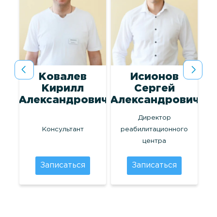
на
Ковалев
Исионов
лог
Кирилл
Сергей
Александрович
Александрович
Директор
Консультант
реабилитационного
центра
Записаться
Записаться