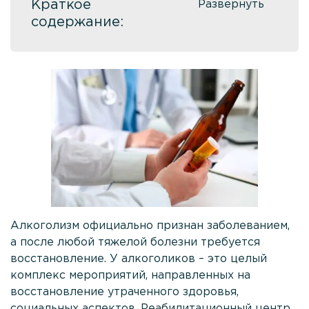
Краткое
Кодирование Торпедо
содержание:
Кодирование гипнозом
Кодирование Двойной блок
Кодирование по методу Довженко
Кодирование Дисульфирамом
Кодирование Алгоминалом
Вшивание от алкоголизма
Кодирование Вивитролом
Алкоголизм официально признан заболеванием,
Кодирование Аквилонгом
а после любой тяжелой болезни требуется
Кодирование Эспераль
восстановление. У алкоголиков – это целый
комплекс мероприятий, направленных на
Лечение игромании
восстановление утраченного здоровья,
Лечение наркомании
социальных аспектов. Реабилитационный центр