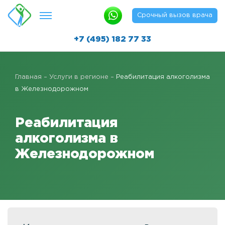
Срочный вызов врача
+7 (495) 182 77 33
Лечение алкоголизма
Главная
–
Услуги в регионе
–
Реабилитация алкоголизма
Реабилитация алкозависимых
в Железнодорожном
Капельница от похмелья в клинике
Реабилитация
Реабилитация методом «12 шагов»
алкоголизма в
Быстро протрезветь
Железнодорожном
Детоксикация от алкоголизма
Вывод из запоя
Вывод из запоя в клинике
Кодирование алкоголизма