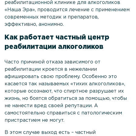
реабилитационной клинике для алкоголиков
«Наша Эра», проводится лечение с применением
Анонимное снятие ломки
современных методик и препаратов,
Процедура УБОД
эффективно, анонимно.
Реабилитация наркозависимых
Как работает частный центр
Кодирование Налтрексоном
реабилитации алкоголиков
Лечение зависимости от бутирата
Часто причиной отказа зависимого от
Лечение зависимости от метадона
реабилитации кроется в нежелании
афишировать свою проблему. Особенно это
Лечение кокаиновой зависимости
касается так называемых «тихих алкоголиков»,
которые осознают, что спиртное разрушает их
Лечение зависимости от кетамина
жизнь, но боятся обратиться за помощью, чтобы
Лечение зависимости от метамфетамина
не нанести вред своей репутации. А
самостоятельно справиться с патологическим
Лечение зависимости от фенобарбитала
пристрастием не могут.
Лечение зависимости от спайса
В этом случае выход есть – частный