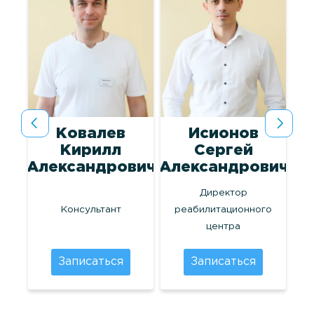
а
Ковалев
Исионов
Кирилл
Сергей
на
Александрович
Александрович
Директор
лог
Консультант
реабилитационного
центра
Записаться
Записаться