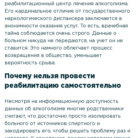
реабилитационный центр лечения алкоголизма.
Лечение зависимости от ЛСД
Его кардинальное отличие от государственного
Реабилитация наркозависимости на Кипре
наркологического диспансера заключается в
анонимности оказания услуг. То есть, врачебная
Наркологическая помощь
тайна соблюдается очень строго. Данные о
Консультация нарколога
больном никуда не передаются, на учет он не
ставится. Это намного облегчает процесс
Вызов нарколога на дом
возвращения в общество, уменьшает
Психологическая помощь
вероятность срыва.
Мотивация на лечение
Почему нельзя провести
реабилитацию самостоятельно
Лечение созависимости
Родственникам
Несмотря на информационную доступность
данных об алкоголизме многие родственники
О клинике
считают, что достаточно просто изолировать
Врачи
больного от источников спиртного и
Статьи
закодировать его, чтобы решить проблему раз и