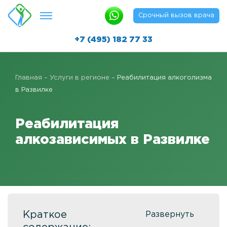
Срочный вызов врача
+7 (495) 182 77 33
Лечение алкоголизма
Главная
–
Услуги в регионе
–
Реабилитация алкоголизма
Реабилитация алкозависимых
в Развилке
Капельница от похмелья в клинике
Реабилитация
Реабилитация методом «12 шагов»
алкозависимых в Развилке
Быстро протрезветь
Детоксикация от алкоголизма
Вывод из запоя
Вывод из запоя в клинике
Краткое
Кодирование алкоголизма