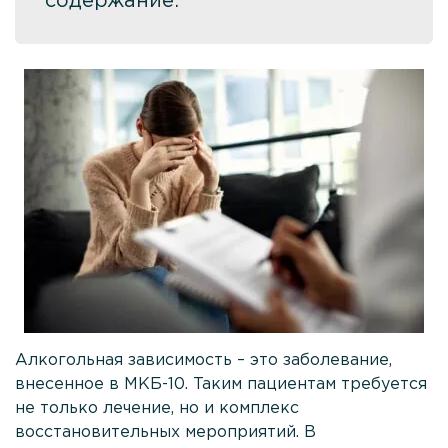
содержание:
Кодирование Торпедо
Кодирование гипнозом
Кодирование Двойной блок
Кодирование по методу Довженко
Кодирование Дисульфирамом
Кодирование Алгоминалом
Вшивание от алкоголизма
Кодирование Вивитролом
Кодирование Аквилонгом
Алкогольная зависимость – это заболевание,
Кодирование Эспераль
внесенное в МКБ-10. Таким пациентам требуется
Лечение игромании
не только лечение, но и комплекс
восстановительных мероприятий. В
Лечение наркомании