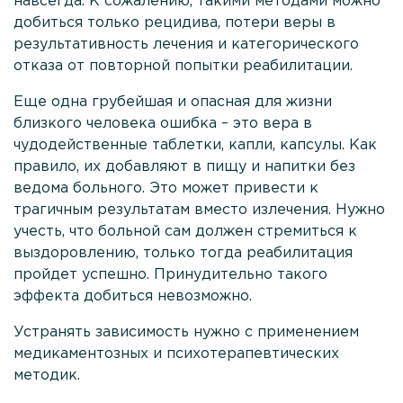
навсегда. К сожалению, такими методами можно
Политика
добиться только рецидива, потери веры в
конфиденциальности
результативность лечения и категорического
Лицензии и сертификаты
отказа от повторной попытки реабилитации.
Отзывы
Еще одна грубейшая и опасная для жизни
близкого человека ошибка – это вера в
Стоимость услуг
чудодейственные таблетки, капли, капсулы. Как
Услуги в области
правило, их добавляют в пищу и напитки без
Контакты
ведома больного. Это может привести к
трагичным результатам вместо излечения. Нужно
учесть, что больной сам должен стремиться к
+7
выздоровлению, только тогда реабилитация
(495)
пройдет успешно. Принудительно такого
182
эффекта добиться невозможно.
77 33
Устранять зависимость нужно с применением
Выездная
медикаментозных и психотерапевтических
наркология
методик.
24/7
100%