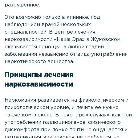
разрушенное.
Анонимное снятие ломки
Это возможно только в клинике, под
Процедура УБОД
наблюдением врачей нескольких
специальностей. В центре лечения
Реабилитация наркозависимых
наркозависимости «Наша Эра» в Жуковском
Кодирование Налтрексоном
оказывается помощь на любой стадии
заболевания независимо от вида употребления
Лечение зависимости от бутирата
наркотического вещества.
Лечение зависимости от метадона
Принципы лечения
Лечение кокаиновой зависимости
наркозависимости
Лечение зависимости от кетамина
Наркомания развивается на физиологическом и
Лечение зависимости от метамфетамина
психологическом уровне, и лечить ее нужно
также комплексно. В некоторых случаях, как при
Лечение зависимости от фенобарбитала
употреблении галлюциногенов, физического
дискомфорта при ломке почти не ощущается и
Лечение зависимости от спайса
детоксикация, как таковая, не требуется, но