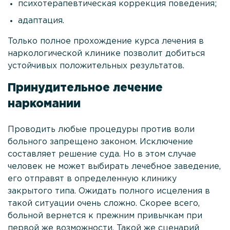
психотерапевтическая коррекция поведения;
Политика
конфиденциальности
адаптация.
Лицензии и сертификаты
Только полное прохождение курса лечения в
Отзывы
наркологической клинике позволит добиться
устойчивых положительных результатов.
Стоимость услуг
Принудительное лечение
Услуги в области
наркомании
Контакты
Проводить любые процедуры против воли
+7
больного запрещено законом. Исключение
(495)
составляет решение суда. Но в этом случае
182
человек не может выбирать лечебное заведение,
77 33
его отправят в определенную клинику
закрытого типа. Ожидать полного исцеления в
Выездная
такой ситуации очень сложно. Скорее всего,
наркология
больной вернется к прежним привычкам при
24/7
первой же возможности. Такой же сценарий
100%