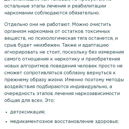
Лечение зависимости от ЛСД
остальные этапы лечения и реабилитации
наркомании соблюдаются обязательно.
Реабилитация наркозависимости на Кипре
Отдельно они не работают. Можно очистить
Наркологическая помощь
организм наркомана от остатков токсичных
Консультация нарколога
веществ, но психологическая тяга останется, и
срыв будет неизбежен. Также и адаптацию
Вызов нарколога на дом
игнорировать не стоит, поскольку без измерения
Психологическая помощь
самого отношения к наркотику и приобретения
новых алгоритмов поведения человек просто не
Мотивация на лечение
сможет сопротивляться соблазну вернуться к
прежнему образу жизни. Именно поэтому методы
Лечение созависимости
воздействия подбираются индивидуально, а
Родственникам
очередность этапов лечения наркозависимости
общая для всех. Это:
О клинике
детоксикация;
Врачи
медикаментозное восстановление здоровья;
Статьи