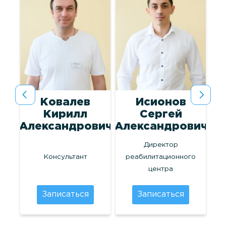
а
Ковалев
Исионов
Кирилл
Сергей
на
Александрович
Александрович
Директор
лог
Консультант
реабилитационного
центра
Записаться
Записаться