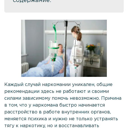
содержание:
Кодирование Торпедо
Кодирование гипнозом
Кодирование Двойной блок
Кодирование по методу Довженко
Кодирование Дисульфирамом
Кодирование Алгоминалом
Вшивание от алкоголизма
Кодирование Вивитролом
Каждый случай наркомании уникален, общие
рекомендации здесь не работают и своими
Кодирование Аквилонгом
силами зависимому помочь невозможно. Причина
Кодирование Эспераль
в том, что у наркомана быстро начинается
расстройство в работе внутренних органов,
Лечение игромании
меняется психика и нужно не только устранять
тягу к наркотику, но и восстанавливать
Лечение наркомании