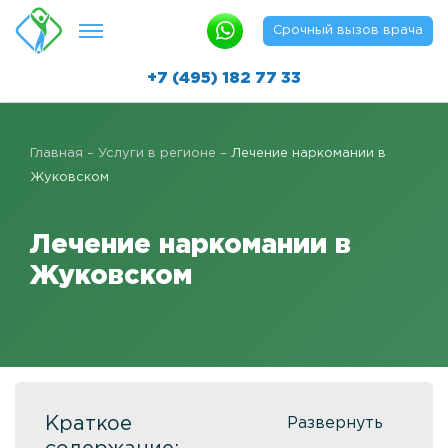
Срочный вызов врача
+7 (495) 182 77 33
Лечение алкоголизма
Главная
–
Услуги в регионе
–
Лечение наркомании в
Реабилитация алкозависимых
Жуковском
Капельница от похмелья в клинике
Лечение наркомании в
Реабилитация методом «12 шагов»
Жуковском
Быстро протрезветь
Детоксикация от алкоголизма
Вывод из запоя
Вывод из запоя в клинике
Краткое
Кодирование алкоголизма