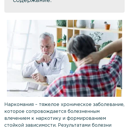
содержание:
Кодирование Торпедо
Кодирование гипнозом
Кодирование Двойной блок
Кодирование по методу Довженко
Кодирование Дисульфирамом
Кодирование Алгоминалом
Вшивание от алкоголизма
Кодирование Вивитролом
Кодирование Аквилонгом
Наркомания – тяжелое хроническое заболевание,
Кодирование Эспераль
которое сопровождается болезненным
Лечение игромании
влечением к наркотику и формированием
стойкой зависимости. Результатами болезни
Лечение наркомании