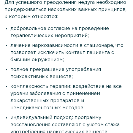
Для успешного преодоления недуга необходимо
Лечение зависимости от ЛСД
придерживаться нескольких важных принципов,
Реабилитация наркозависимости на Кипре
к которым относятся:
Наркологическая помощь
добровольное согласие на проведение
терапевтических мероприятий;
Консультация нарколога
лечение наркозависимости в стационаре, что
Вызов нарколога на дом
позволяет исключить контакт пациента с
бывшим окружением;
Психологическая помощь
полное прекращение употребления
Мотивация на лечение
психоактивных веществ;
Лечение созависимости
комплексность терапии: воздействие на все
уровни заболевания с применением
Родственникам
лекарственных препаратов и
О клинике
немедикаментозных методов;
Врачи
индивидуальный подход: программу
восстановления составляют с учетом стажа
Статьи
употребления наркотических веществ,