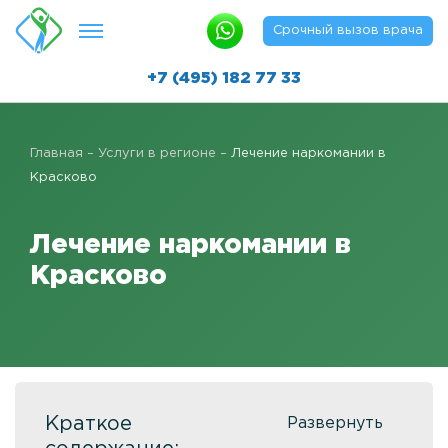
Срочный вызов врача
+7 (495) 182 77 33
Лечение алкоголизма
Главная
–
Услуги в регионе
–
Лечение наркомании в
Реабилитация алкозависимых
Красково
Капельница от похмелья в клинике
Лечение наркомании в
Реабилитация методом «12 шагов»
Красково
Быстро протрезветь
Детоксикация от алкоголизма
Вывод из запоя
Вывод из запоя в клинике
Краткое
Кодирование алкоголизма