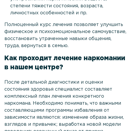
Политика
степени тяжести состояния, возраста,
конфиденциальности
личностных особенностей и пр.
Лицензии и сертификаты
Полноценный курс лечения позволяет улучшить
Отзывы
физическое и психоэмоциональное самочувствие,
восстановить утраченные навыки общения,
Стоимость услуг
труда, вернуться в семью.
Услуги в области
Как проходит лечение наркомании
Контакты
в нашем центре?
+7
После детальной диагностики и оценки
(495)
состояния здоровья специалист составляет
182
комплексный план лечения конкретного
77 33
наркомана. Необходимо понимать, что важными
Выездная
составляющими программы избавления от
наркология
зависимости являются: изменение образа жизни,
24/7
взглядов и привычек; выработка новой модели
100%