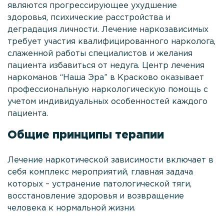
являются прогрессирующее ухудшение
Анонимное снятие ломки
здоровья, психические расстройства и
деградация личности. Лечение наркозависимых
Процедура УБОД
требует участия квалифицированного нарколога,
слаженной работы специалистов и желания
Реабилитация наркозависимых
пациента избавиться от недуга. Центр лечения
Кодирование Налтрексоном
наркоманов “Наша Эра” в Красково оказывает
профессиональную наркологическую помощь с
Лечение зависимости от бутирата
учетом индивидуальных особенностей каждого
пациента.
Лечение зависимости от метадона
Лечение кокаиновой зависимости
Общие принципы терапии
Лечение зависимости от кетамина
Лечение наркотической зависимости включает в
Лечение зависимости от метамфетамина
себя комплекс мероприятий, главная задача
которых – устранение патологической тяги,
Лечение зависимости от фенобарбитала
восстановление здоровья и возвращение
человека к нормальной жизни.
Лечение зависимости от спайса