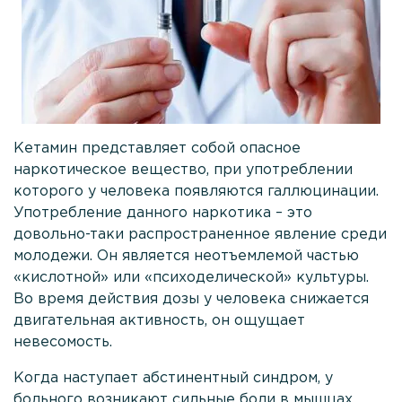
Лечение зависимости от ЛСД
Реабилитация наркозависимости на Кипре
Наркологическая помощь
Консультация нарколога
Вызов нарколога на дом
Кетамин представляет собой опасное
наркотическое вещество, при употреблении
Психологическая помощь
которого у человека появляются галлюцинации.
Употребление данного наркотика – это
Мотивация на лечение
довольно-таки распространенное явление среди
Лечение созависимости
молодежи. Он является неотъемлемой частью
«кислотной» или «психоделической» культуры.
Родственникам
Во время действия дозы у человека снижается
О клинике
двигательная активность, он ощущает
невесомость.
Врачи
Когда наступает абстинентный синдром, у
Статьи
больного возникают сильные боли в мышцах,