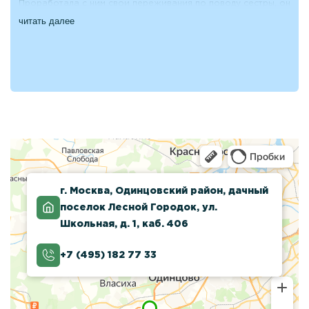
Проработала с ним свои переживания по поводу сестры, он
мне советовал, как общаться с ней, рассказал, как
читать далее
правильно уговаривать на лечение.
Объяснил, что ссоры, насильное лишение доступа к
алкоголю не помогут, человек рано или поздно сорвется и
уйдет в запой. Убеждала сестру 2 недели, беседовала с ней.
Она согласилась пройти лечение и закодироваться. Сама
твердо решила завязать. Оформили ее в стационар в центр
«Наша Эра». Полгода сестра проходила реабилитацию,
потом выписалась. Устроилась на новую работу. Сейчас
также продолжает работу с психологом из этой клиники.
г. Москва, Одинцовский район, дачный
поселок Лесной Городок, ул.
Школьная, д. 1, каб. 406
+7 (495) 182 77 33