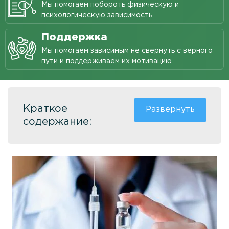
Мы помогаем побороть физическую и
психологическую зависимость
Анонимное снятие ломки
Процедура УБОД
Поддержка
Мы помогаем зависимым не свернуть с верного
Реабилитация наркозависимых
пути и поддерживаем их мотивацию
Кодирование Налтрексоном
Лечение зависимости от бутирата
Краткое
Лечение зависимости от метадона
содержание:
Лечение кокаиновой зависимости
Лечение зависимости от кетамина
Лечение зависимости от метамфетамина
Лечение зависимости от фенобарбитала
Лечение зависимости от спайса