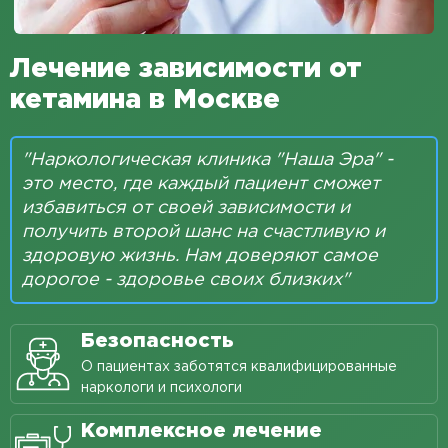
Кодирование Торпедо
Кодирование гипнозом
Лечение зависимости от
кетамина в Москве
Кодирование Двойной блок
Кодирование по методу Довженко
"Наркологическая клиника "Наша Эра" -
Кодирование Дисульфирамом
это место, где каждый пациент сможет
избавиться от своей зависимости и
Кодирование Алгоминалом
получить второй шанс на счастливую и
Вшивание от алкоголизма
здоровую жизнь. Нам доверяют самое
дорогое - здоровье своих близких"
Кодирование Вивитролом
Кодирование Аквилонгом
Безопасность
Кодирование Эспераль
О пациентах заботятся квалифицированные
наркологи и психологи
Лечение игромании
Комплексное лечение
Лечение наркомании