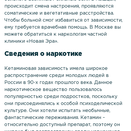
Политика
происходит смена настроения, проявляются
конфиденциальности
соматические и вегетативные расстройства.
Лицензии и сертификаты
Чтобы больной смог избавиться от зависимости,
ему требуется врачебная помощь. В Москве вы
Отзывы
можете обратиться к наркологам частной
Стоимость услуг
клиники «Новая Эра».
Услуги в области
Сведения о наркотике
Контакты
Кетаминовая зависимость имела широкое
+7
распространение среди молодых людей в
(495)
России в 90-х годах прошлого века. Данное
182
наркотическое вещество пользовалось
77 33
популярностью среди подростков, поскольку
они присоединялись к особой психоделической
Выездная
культуре. Они хотели испытать необычные,
наркология
фантастические переживания. Кетамин –
24/7
относительно доступный препарат, поэтому он
100%