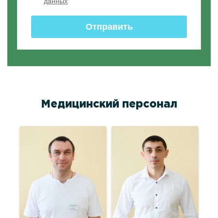
Медицинский персонал
а
на