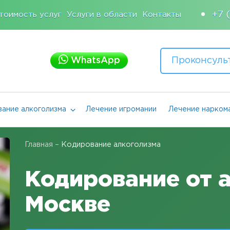
+7 
тоимость услуг
Услуги в области
Контакты
WhatsApp
Проконсуль
ание алкоголизма
Лечение игромании
Лечение нарком
Главная
–
Кодирование алкоголизма
Кодирование от 
Москве