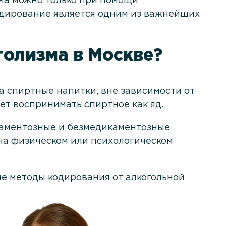
зма можно только при помощи
Кодирование является одним из важнейших
голизма в Москве?
а спиртные напитки, вне зависимости от
дет воспринимать спиртное как яд.
икаментозные и безмедикаментозные
т на физическом или психологическом
е методы кодирования от алкогольной