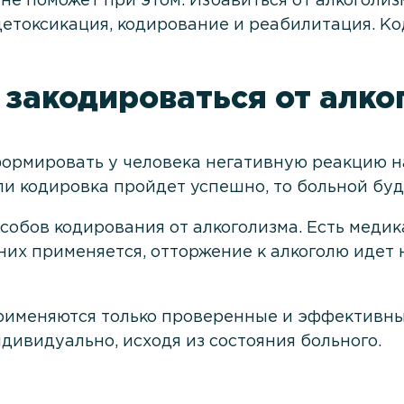
не поможет при этом. Избавиться от алкоголи
 детоксикация, кодирование и реабилитация. 
 закодироваться от алко
формировать у человека негативную реакцию н
сли кодировка пройдет успешно, то больной бу
особов кодирования от алкоголизма. Есть мед
з них применяется, отторжение к алкоголю иде
рименяются только проверенные и эффективны
дивидуально, исходя из состояния больного.